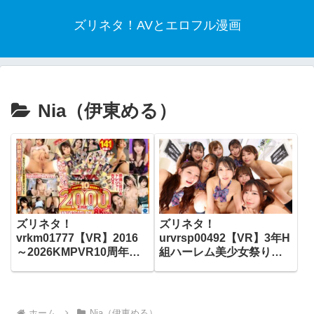
ズリネタ！AVとエロフル漫画
Nia（伊東める）
ズリネタ！
ズリネタ！
vrkm01777【VR】2016
urvrsp00492【VR】3年H
～2026KMPVR10周年記
組ハーレム美少女祭り！
念珠玉の名作を大量収
全員と生中出し放題SP学
録！！2000分アニバーサ
園祭！
リーBOX 8KVer.
ホーム
Nia（伊東める）